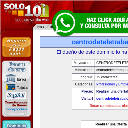
centrodeteletrab
El dueño de este dominio lo ha
Mayusculas:
CENTRODETELET
Minusculas:
centrodeteletrabajo
Longitud:
19 caracteres
Categorias:
Profesiones y Empl
Precio:
Realizar una oferta
Visitar!
centrodeteletrabaj
Serán consideradas ofer
Realizar una Oferta