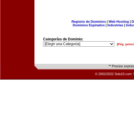
Registro de Dominios
|
Web Hosting
|
D
Dominios Expirados
|
Industrias
|
Indu
Categorías de Dominio:
[Pág. princi
** Precios expre
© 2002/2022 Solo10.com