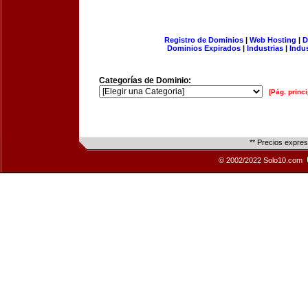
Registro de Dominios
|
Web Hosting
|
D
Dominios Expirados
|
Industrias
|
Indu
Categorías de Dominio:
[Pág. princi
** Precios expre
© 2002/2022 Solo10.com