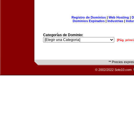
Registro de Dominios
|
Web Hosting
|
D
Dominios Expirados
|
Industrias
|
Indu
Categorías de Dominio:
[Pág. princi
** Precios expre
© 2002/2022 Solo10.com