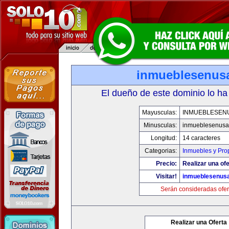
inmueblesenus
El dueño de este dominio lo ha
Mayusculas:
INMUEBLESEN
Minusculas:
inmueblesenusa
Longitud:
14 caracteres
Categorias:
Inmuebles y Pro
Precio:
Realizar una ofe
Visitar!
inmueblesenus
Serán consideradas ofer
Realizar una Oferta