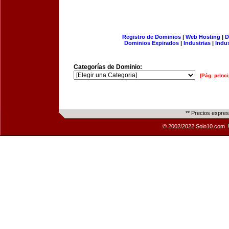
Registro de Dominios
|
Web Hosting
|
D
Dominios Expirados
|
Industrias
|
Indu
Categorías de Dominio:
[Pág. princi
** Precios expre
© 2002/2022 Solo10.com