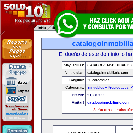
catalogoinmobili
El dueño de este dominio lo ha
Mayusculas:
CATALOGOINMOBILIARIO.
Minusculas:
catalogoinmobiliario.com
Longitud:
20 caracteres
Categorias:
Inmuebles y Propiedades
,
M
Precio:
$1,270.00
Visitar!
catalogoinmobiliario.com
Serán consideradas ofer
R