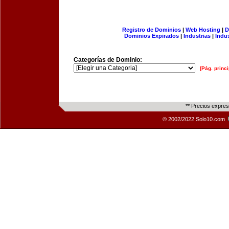
Registro de Dominios
|
Web Hosting
|
D
Dominios Expirados
|
Industrias
|
Indu
Categorías de Dominio:
[Pág. princi
** Precios expre
© 2002/2022 Solo10.com