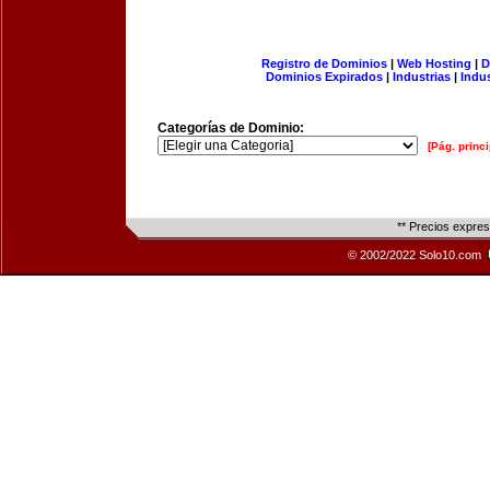
Registro de Dominios
|
Web Hosting
|
D
Dominios Expirados
|
Industrias
|
Indu
Categorías de Dominio:
[Pág. princi
** Precios expre
© 2002/2022 Solo10.com