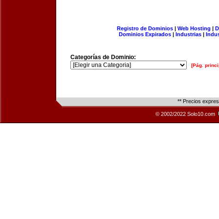
Registro de Dominios
|
Web Hosting
|
D
Dominios Expirados
|
Industrias
|
Indu
Categorías de Dominio:
[Pág. princi
** Precios expre
© 2002/2022 Solo10.com