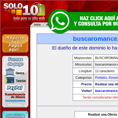
buscaromance
El dueño de este dominio lo ha
Mayusculas:
BUSCAROMAN
Minusculas:
buscaromance.
Longitud:
12 caracteres
Categorias:
Portales
,
Socie
Precio:
Realizar una of
Visitar!
buscaromance
Serán consideradas ofer
Realizar una Oferta