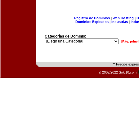
Registro de Dominios
|
Web Hosting
|
D
Dominios Expirados
|
Industrias
|
Indu
Categorías de Dominio:
[Pág. princi
** Precios expre
© 2002/2022 Solo10.com