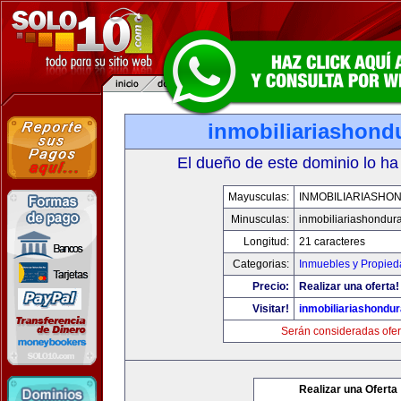
inmobiliariashond
El dueño de este dominio lo ha
Mayusculas:
INMOBILIARIASHO
Minusculas:
inmobiliariashondur
Longitud:
21 caracteres
Categorias:
Inmuebles y Propie
Precio:
Realizar una oferta!
Visitar!
inmobiliariashondu
Serán consideradas ofer
Realizar una Oferta