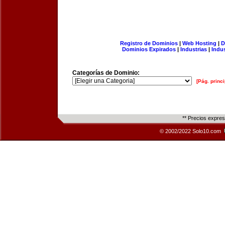
Registro de Dominios
|
Web Hosting
|
D
Dominios Expirados
|
Industrias
|
Indu
Categorías de Dominio:
[Pág. princi
** Precios expre
© 2002/2022 Solo10.com