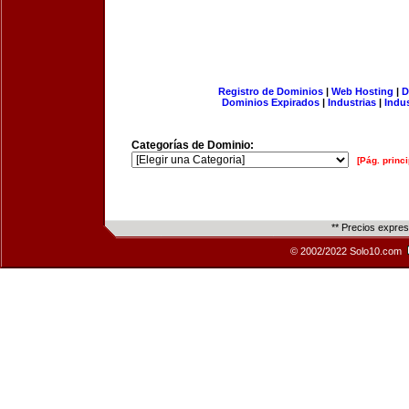
Registro de Dominios
|
Web Hosting
|
D
Dominios Expirados
|
Industrias
|
Indu
Categorías de Dominio:
[Pág. princi
** Precios expre
© 2002/2022 Solo10.com