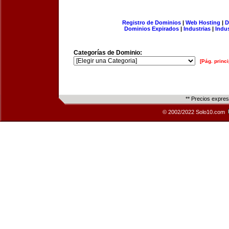
Registro de Dominios
|
Web Hosting
|
D
Dominios Expirados
|
Industrias
|
Indu
Categorías de Dominio:
[Pág. princi
** Precios expre
© 2002/2022 Solo10.com