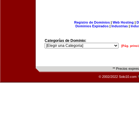
Registro de Dominios
|
Web Hosting
|
D
Dominios Expirados
|
Industrias
|
Indu
Categorías de Dominio:
[Pág. princi
** Precios expre
© 2002/2022 Solo10.com