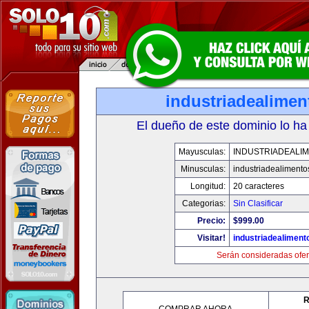
industriadealime
El dueño de este dominio lo ha
Mayusculas:
INDUSTRIADEALI
Minusculas:
industriadealiment
Longitud:
20 caracteres
Categorias:
Sin Clasificar
Precio:
$999.00
Visitar!
industriadealimen
Serán consideradas ofer
R