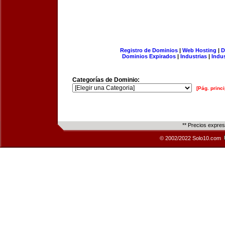
Registro de Dominios
|
Web Hosting
|
D
Dominios Expirados
|
Industrias
|
Indu
Categorías de Dominio:
[Pág. princi
** Precios expre
© 2002/2022 Solo10.com