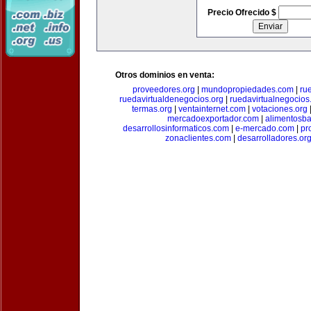
Precio Ofrecido $
Otros dominios en venta:
proveedores.org
|
mundopropiedades.com
|
ru
ruedavirtualdenegocios.org
|
ruedavirtualnegocios
termas.org
|
ventainternet.com
|
votaciones.org
mercadoexportador.com
|
alimentosb
desarrollosinformaticos.com
|
e-mercado.com
|
pr
zonaclientes.com
|
desarrolladores.or